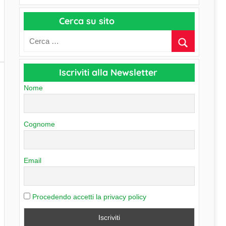
a
r
p
Cerca su sito
c
e
h
r
i
C
v
a
Iscriviti alla Newsletter
i
t
o
Nome
e
g
o
Cognome
r
i
e
Email
Procedendo accetti la privacy policy