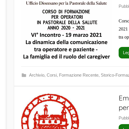
Pubbl
Corso
2021 
tra o
Leg
Archivio
,
Corsi
,
Formazione Recente
,
Storico-Forma
Eme
per
Pubbl