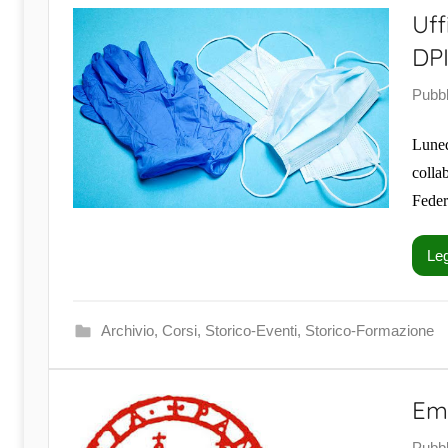
Uff
DPI
Pubbl
Luned
colla
Feder
Leg
Archivio
,
Corsi
,
Storico-Eventi
,
Storico-Formazione
Em
Pubbl