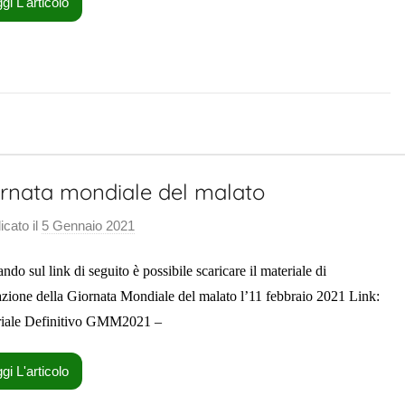
gi L'articolo
S
a
l
u
t
e
P
a
rnata mondiale del malato
s
t
icato il
5 Gennaio 2021
d
o
i
ndo sul link di seguito è possibile scaricare il materiale di
r
S
a
a
zione della Giornata Mondiale del malato l’11 febbraio 2021 Link:
l
l
iale Definitivo GMM2021 –
e
u
t
gi L'articolo
e