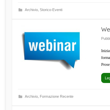
Archivio
,
Storico-Eventi
Web
Pubbl
Inizi
forma
Prose
Leg
Archivio
,
Formazione Recente