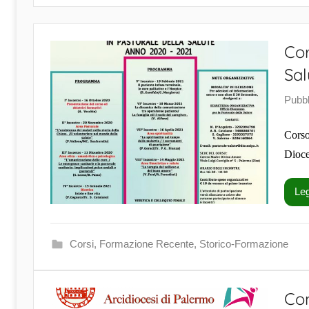
Cor
Sal
Pubbl
Corso
Dio
Leg
Corsi
,
Formazione Recente
,
Storico-Formazione
Co