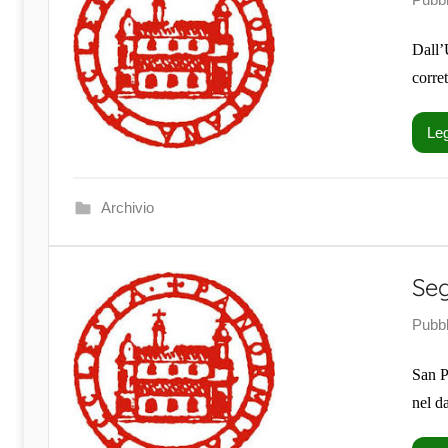
Dall’
cor
Leg
Archivio
Seg
Pubbl
San P
nel d