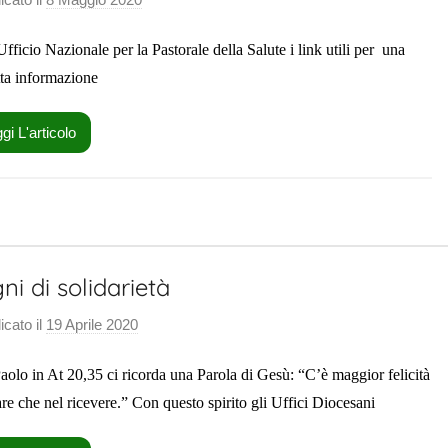
a
i
l
Ufficio Nazionale per la Pastorale della Salute i link utili per una
S
e
a
retta informazione
l
u
gi L'articolo
t
e
P
a
s
ni di solidarietà
t
o
icato il
19 Aprile 2020
d
r
i
a
aolo in At 20,35 ci ricorda una Parola di Gesù: “C’è maggior felicità
S
l
a
are che nel ricevere.” Con questo spirito gli Uffici Diocesani
e
l