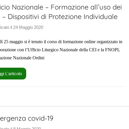
icio Nazionale – Formazione all’uso dei
o
r
 – Dispositivi di Protezione Individuale
a
icato il
24 Maggio 2020
d
l
i
e
ì 25 maggio si è tenuto il corso di formazione online organizzato in
S
a
borazione con l’Ufficio Liturgico Nazionale della CEI e la FNOPI,
l
azione Nazionale Ordini
u
t
gi L'articolo
e
P
a
s
t
ergenza covid-19
o
r
icato il
8 Maggio 2020
d