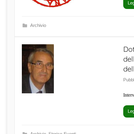
Leg
Archivio
Dot
del
del
Pubbl
Inter
Leg
Archivio
,
Storico-Eventi