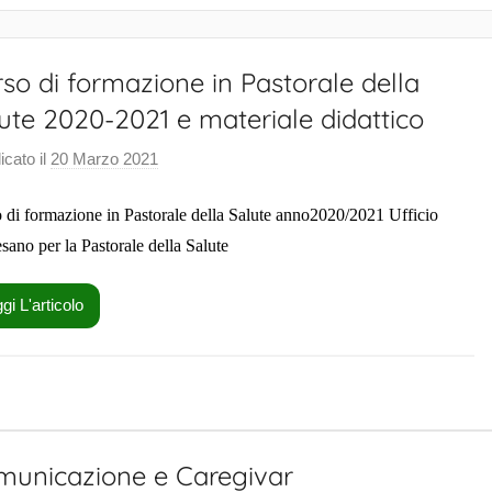
so di formazione in Pastorale della
ute 2020-2021 e materiale didattico
icato il
20 Marzo 2021
d
i
 di formazione in Pastorale della Salute anno2020/2021 Ufficio
S
a
cesano per la Pastorale della Salute
l
u
gi L'articolo
t
e
P
a
s
municazione e Caregivar
t