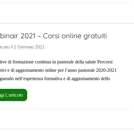
P
a
s
t
inair 2021 – Corsi online gratuiti
o
r
icato il
2 Gennaio 2021
d
a
i
l
ative di formazione continua in pastorale della salute Percorsi
S
e
a
tivi e di aggiornamento online per l’anno pastorale 2020-2021
l
guendo nell’esperienza formativa e di aggiornamento dello
u
t
gi L'articolo
e
P
a
s
t