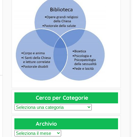
Cerca per Categorie
C
e
Archivio
r
c
A