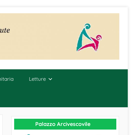
itaria
Letture
Palazzo Arcivescovile