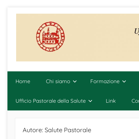
Salta
al
contenuto
Ufficio
Diocesano
Home
Chi siamo
Formazione
per
la
Pastorale
Ufficio Pastorale della Salute
Link
Con
della
Salute
Autore:
Salute Pastorale