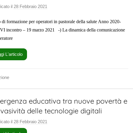
o
icato il
28 Febbraio 2021
d
r
i
a
 di formazione per operatori in pastorale della salute Anno 2020-
S
l
a
VI incontro – 19 marzo 2021 -) La dinamica della comunicazione
e
l
peratore
u
t
gi L'articolo
e
P
a
zione
s
t
rgenza educativa tra nuove povertà e
o
r
vasività delle tecnologie digitali
a
icato il
28 Febbraio 2021
d
l
i
e