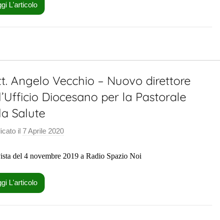
u
gi L'articolo
t
e
P
a
s
t. Angelo Vecchio – Nuovo direttore
t
o
l’Ufficio Diocesano per la Pastorale
r
la Salute
a
l
icato il
7 Aprile 2020
d
e
i
vista del 4 novembre 2019 a Radio Spazio Noi
S
a
l
gi L'articolo
u
t