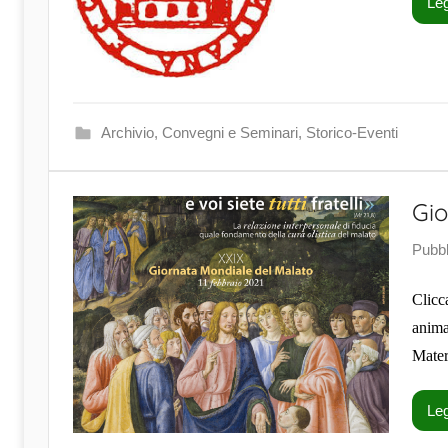
Leg
Archivio
,
Convegni e Seminari
,
Storico-Eventi
Gio
Pubbl
Clicca
anima
Mater
Leg