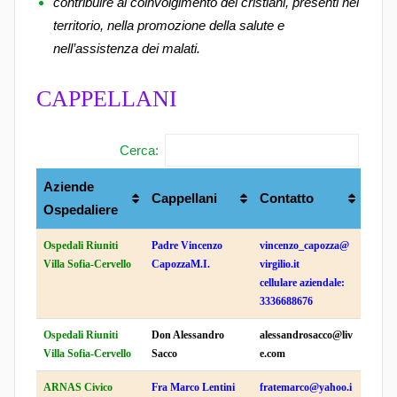
contribuire al coinvolgimento dei cristiani, presenti nel
territorio, nella promozione della salute e
nell’assistenza dei malati.
CAPPELLANI
Cerca:
Aziende
Cappellani
Contatto
Ospedaliere
Ospedali Riuniti
Padre Vincenzo
vincenzo_capozza@
Villa Sofia-Cervello
CapozzaM.I.
virgilio.it
cellulare aziendale:
3336688676
Ospedali Riuniti
Don Alessandro
alessandrosacco@liv
Villa Sofia-Cervello
Sacco
e.com
ARNAS Civico
Fra Marco Lentini
fratemarco@yahoo.i