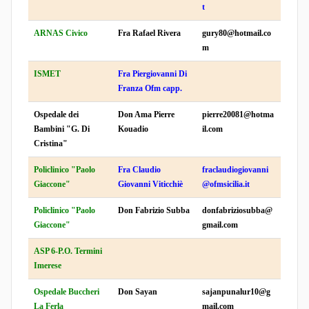
t
ARNAS Civico
Fra Rafael Rivera
gury80@hotmail.co
m
ISMET
Fra Piergiovanni Di
Franza Ofm capp.
Ospedale dei
Don Ama Pierre
pierre20081@hotma
Bambini "G. Di
Kouadio
il.com
Cristina"
Policlinico "Paolo
Fra Claudio
fraclaudiogiovanni
Giaccone"
Giovanni Viticchiè
@ofmsicilia.it
Policlinico "Paolo
Don Fabrizio Subba
donfabriziosubba@
Giaccone"
gmail.com
ASP 6-P.O. Termini
Imerese
Ospedale Buccheri
Don Sayan
sajanpunalur10@g
La Ferla
mail.com