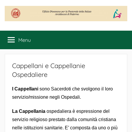
Salta
al
contenuto
Ufficio
Diocesano
Menu
per
la
Pastorale
della
Cappellani e Cappellanie
Salute
Ospedaliere
I Cappellani
sono Sacerdoti che svolgono il loro
servizio/missione negli Ospedali.
La Cappellania
ospedaliera è espressione del
servizio religioso prestato dalla comunità cristiana
nelle istituzioni sanitarie. E’ composta da uno o più