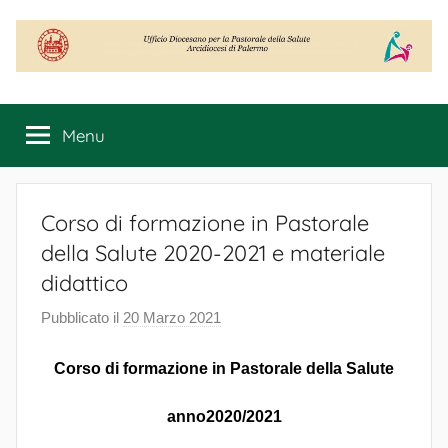
Salta
al
contenuto
Ufficio
Diocesano
Menu
per
la
Pastorale
della
Corso di formazione in Pastorale
Salute
della Salute 2020-2021 e materiale
didattico
Pubblicato il
20 Marzo 2021
d
i
Corso di formazione in Pastorale della Salute
S
a
anno2020/2021
l
u