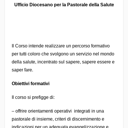
Ufficio Diocesano per la Pastorale della Salute
t
e
P
a
s
t
Il Corso intende realizzare un percorso formativo
o
per tutti coloro che svolgono un servizio nel mondo
r
della salute, incentrato sul sapere, sapere essere e
a
saper fare.
l
e
Obiettivi formativi
Il corso si prefigge di:
– offrire orientamenti operativi integrati in una
pastorale di insieme, criteri di discernimento e
indicazioni per un adeguata evangelizzazione e