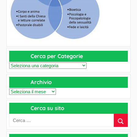
Cerca per Categorie
C
e
Archivio
r
c
A
a
r
p
Cerca su sito
c
e
h
r
i
C
v