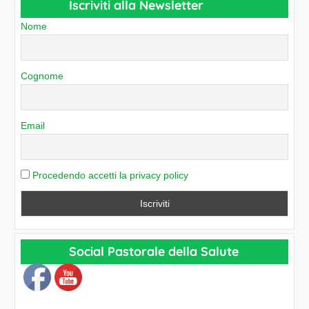
a
Iscriviti alla Newsletter
i
t
o
Nome
e
g
o
Cognome
r
i
e
Email
Procedendo accetti la privacy policy
Social Pastorale della Salute