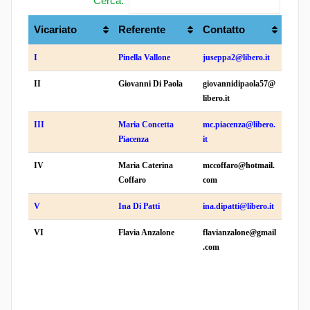
Cerca:
Vicariato
Referente
Contatto
I
Pinella Vallone
juseppa2@libero.it
II
Giovanni Di Paola
giovannidipaola57@
libero.it
III
Maria Concetta
mc.piacenza@libero.
Piacenza
it
IV
Maria Caterina
mccoffaro@hotmail.
Coffaro
com
V
Ina Di Patti
ina.dipatti@libero.it
VI
Flavia Anzalone
flavianzalone@gmail
.com