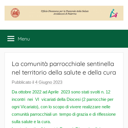
Salta
al
contenuto
Ufficio
Diocesano
Menu
per
la
Pastorale
della
La comunità parrocchiale sentinella
Salute
nel territorio della salute e della cura
Pubblicato il
4 Giugno 2023
d
i
Da ottobre 2022 ad Aprile 2023 sono stati svolti n. 12
F
incontri nei VI vicariati della Diocesi (2 parrocchie per
r
ogni Vicariato), con lo scopo di vivere realizzare nelle
a
comunità parrocchiali un tempo di grazia e di riflessione
n
sulla salute e la cura.
c