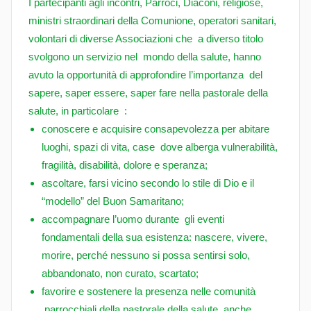
I partecipanti agli incontri, Parroci, Diaconi, religiose,
e
ministri straordinari della Comunione, operatori sanitari,
s
volontari di diverse Associazioni che a diverso titolo
c
svolgono un servizio nel mondo della salute, hanno
o
avuto la opportunità di approfondire l’importanza del
C
sapere, saper essere, saper fare nella pastorale della
a
salute, in particolare :
n
conoscere e acquisire consapevolezza per abitare
d
luoghi, spazi di vita, case dove alberga vulnerabilità,
e
fragilità, disabilità, dolore e speranza;
l
ascoltare, farsi vicino secondo lo stile di Dio e il
a
“modello” del Buon Samaritano;
accompagnare l’uomo durante gli eventi
fondamentali della sua esistenza: nascere, vivere,
morire, perché nessuno si possa sentirsi solo,
abbandonato, non curato, scartato;
favorire e sostenere la presenza nelle comunità
parrocchiali della pastorale della salute, anche