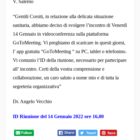
V. Salerno
c
e
“Gentili Corsiti, in relazione alla delicata situazione
s
sanitaria, abbiamo deciso di svolgere l’incontro di Venerdì
c
14 Gennaio in videoconferenza sulla piattaforma
o
GoToMeeting. Vi preghiamo di scaricare in questi giorni,
C
l’ app gratuita “GoToMeeting “ su PC, tablet o telefonino.
a
Vi comunio l’ID della riunione, necessario per partecipare
n
all’ incontro. Certi della vostra comprensione e
d
collaborazione, un caro saluto a nome mio e di tutta la
e
segreteria organizzativa”
l
a
Dr. Angelo Vecchio
ID Riunione del 14 Gennaio 2022 ore 16,00