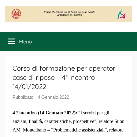
Salta
al
contenuto
Ufficio
Diocesano
Menu
per
la
Pastorale
della
Corso di formazione per operatori
Salute
case di riposo – 4° incontro
14/01/2022
Pubblicato il
4 Gennaio 2022
d
i
4 ° incontro (14 Gennaio 2022):
“I servizi per gli
F
r
anziani, finalità, caratteristiche, prospettive”, relatore Suor.
a
AM. Montalbano – “Problematiche assistenziali”, relatore
n