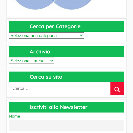
Cerca per Categorie
C
e
Archivio
r
c
A
a
r
p
Cerca su sito
c
e
h
r
i
C
v
a
Iscriviti alla Newsletter
i
t
o
Nome
e
g