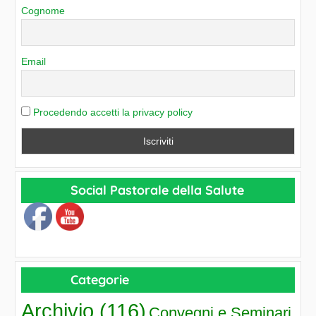
o
Cognome
r
i
e
Email
Procedendo accetti la privacy policy
Social Pastorale della Salute
Categorie
Archivio
(116)
Convegni e Seminari