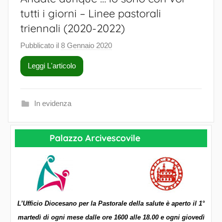
tutti i giorni – Linee pastorali
triennali (2020-2022)
Pubblicato il
8 Gennaio 2020
d
i
Leggi L'articolo
S
a
l
In evidenza
u
t
e
Palazzo Arcivescovile
P
a
s
t
o
L’Ufficio Diocesano per la Pastorale della salute è aperto il 1°
r
martedì di ogni mese dalle ore 1600 alle 18.00 e ogni giovedì