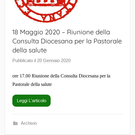
18 Maggio 2020 – Riunione della
Consulta Diocesana per la Pastorale
della salute
Pubblicato il
20 Gennaio 2020
d
i
ore 17.00 Riunione della Consulta Diocesana per la
S
a
Pastorale della salute
l
u
Leggi L'articolo
t
e
P
Archivio
a