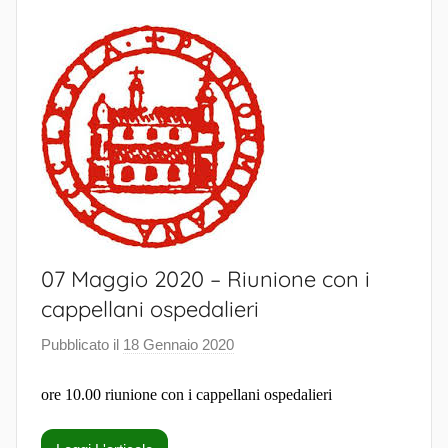
s
t
o
r
a
l
e
07 Maggio 2020 – Riunione con i
cappellani ospedalieri
Pubblicato il
18 Gennaio 2020
d
i
ore 10.00 riunione con i cappellani ospedalieri
S
a