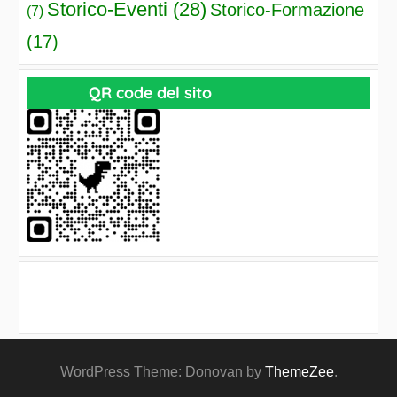
Storico-Eventi
(28)
Storico-Formazione
(7)
(17)
QR code del sito
Accedi
WordPress Theme: Donovan by
ThemeZee
.