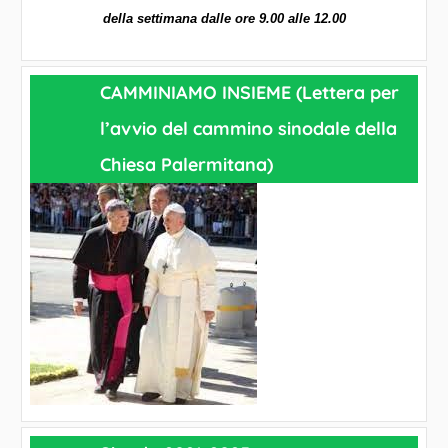
a
della settimana dalle ore 9.00 alle 12.00
l
e
CAMMINIAMO INSIEME (Lettera per
l’avvio del cammino sinodale della
Chiesa Palermitana)