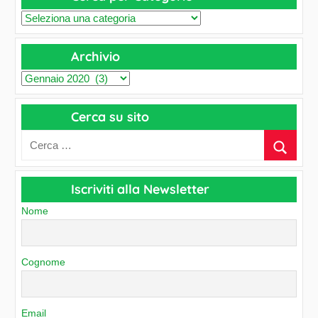
C
e
Archivio
r
c
A
a
r
p
Cerca su sito
c
e
h
r
i
C
v
a
Iscriviti alla Newsletter
i
t
o
Nome
e
g
o
Cognome
r
i
e
Email