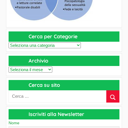
Cerca per Categorie
C
e
Archivio
r
c
A
a
r
p
Cerca su sito
c
e
h
r
i
C
v
a
Iscriviti alla Newsletter
i
t
o
Nome
e