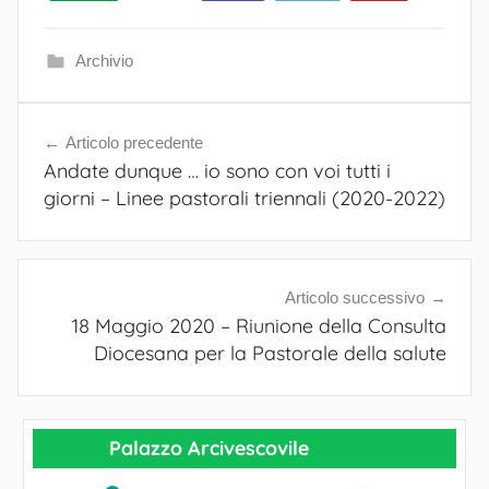
e
P
Archivio
a
s
t
Articolo precedente
Navigazione
o
Andate dunque … io sono con voi tutti i
articoli
r
giorni – Linee pastorali triennali (2020-2022)
a
l
e
Articolo successivo
18 Maggio 2020 – Riunione della Consulta
Diocesana per la Pastorale della salute
Palazzo Arcivescovile