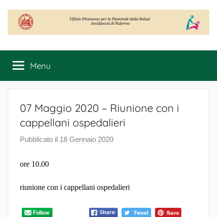
Salta
al
contenuto
Ufficio
Diocesano
Menu
per
la
Pastorale
della
07 Maggio 2020 – Riunione con i
Salute
cappellani ospedalieri
Pubblicato il
18 Gennaio 2020
d
i
ore 10.00
S
a
riunione con i cappellani ospedalieri
l
u
t