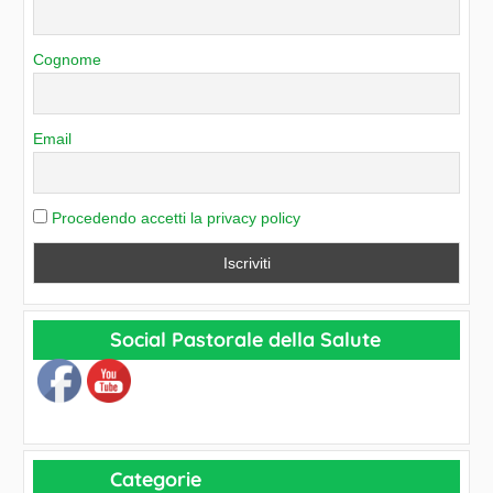
g
o
Cognome
r
i
e
Email
Procedendo accetti la privacy policy
Social Pastorale della Salute
Categorie