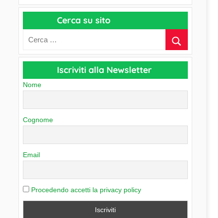
a
r
p
Cerca su sito
c
e
h
r
i
C
v
a
Iscriviti alla Newsletter
i
t
o
Nome
e
g
o
Cognome
r
i
e
Email
Procedendo accetti la privacy policy