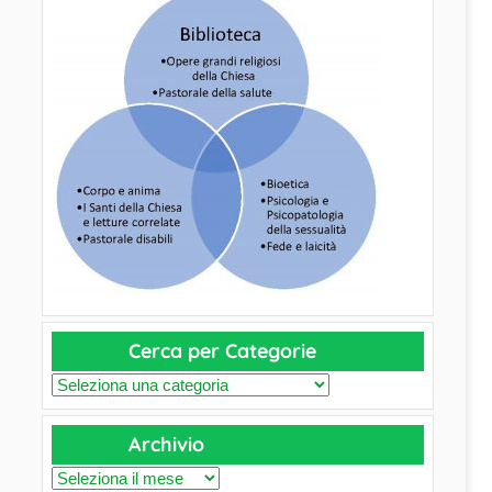
Cerca per Categorie
C
e
Archivio
r
c
A