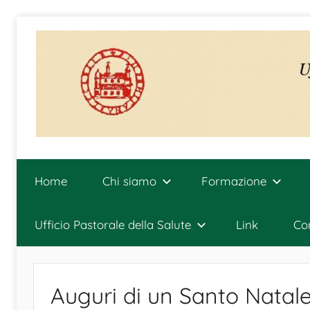
Salta
al
contenuto
Ufficio
Diocesano
Home
Chi siamo
Formazione
per
la
Pastorale
Ufficio Pastorale della Salute
Link
Con
della
Salute
Auguri di un Santo Natal