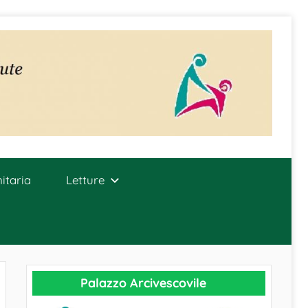
itaria
Letture
Palazzo Arcivescovile