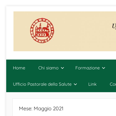
Salta
al
contenuto
Ufficio
Diocesano
Home
Chi siamo
Formazione
per
la
Pastorale
Ufficio Pastorale della Salute
Link
Con
della
Salute
Mese:
Maggio 2021