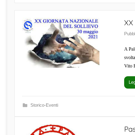
XX
Pubbl
A Pal
svolt
Vito 
Leg
Storico-Eventi
Pas