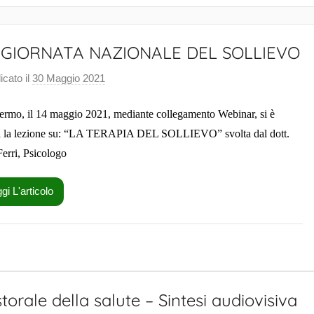
 GIORNATA NAZIONALE DEL SOLLIEVO
icato il
30 Maggio 2021
d
i
ermo, il 14 maggio 2021, mediante collegamento Webinar, si è
F
r
a la lezione su: “LA TERAPIA DEL SOLLIEVO” svolta dal dott.
a
Ferri, Psicologo
n
c
gi L'articolo
e
s
c
o
C
torale della salute – Sintesi audiovisiva
a