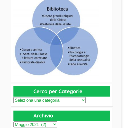
Cerca per Categorie
C
e
Archivio
r
c
A