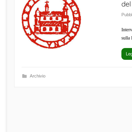
del
Pubbl
Inter
sulla
Leg
Archivio