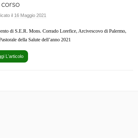
n
 corso
d
icato il
16 Maggio 2021
d
e
i
l
vento di S.E.R. Mons. Corrado Lorefice, Arcivescovo di Palermo,
F
a
r
 Pastorale della Salute dell’anno 2021
a
n
gi L'articolo
c
e
s
c
o
C
a
n
d
e