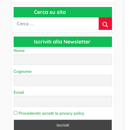
a
r
p
Cerca su sito
c
e
h
r
i
C
v
a
Iscriviti alla Newsletter
i
t
o
Nome
e
g
o
Cognome
r
i
e
Email
Procedendo accetti la privacy policy