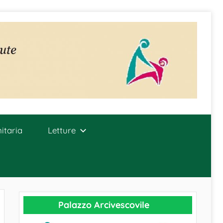
itaria
Letture
Palazzo Arcivescovile