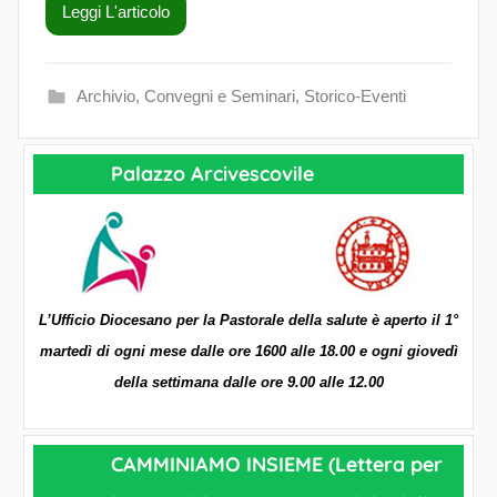
Leggi L'articolo
S
a
l
Archivio
,
Convegni e Seminari
,
Storico-Eventi
u
t
e
Palazzo Arcivescovile
P
a
s
t
o
L’Ufficio Diocesano per la Pastorale della salute è aperto il 1°
r
martedì di ogni mese dalle ore 1600 alle 18.00 e ogni giovedì
a
della settimana dalle ore 9.00 alle 12.00
l
e
CAMMINIAMO INSIEME (Lettera per