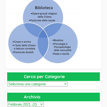
Cerca per Categorie
C
e
Archivio
r
c
A