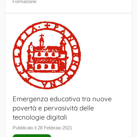
s
Formazione
t
o
r
a
l
e
Emergenza educativa tra nuove
povertà e pervasività delle
tecnologie digitali
Pubblicato il
28 Febbraio 2021
d
i