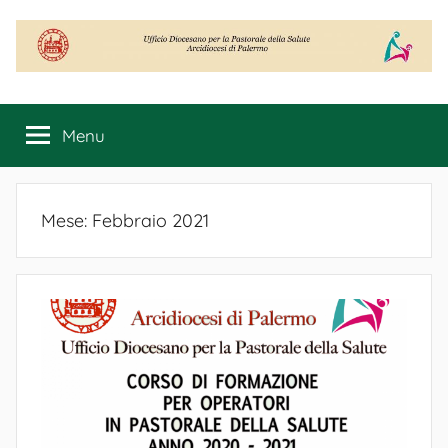
Salta
al
contenuto
Ufficio
Diocesano
Menu
per
la
Pastorale
della
Mese:
Febbraio 2021
Salute