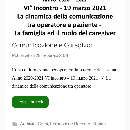
Comunicazione e Caregivar
Pubblicato il
28 Febbraio 2021
d
i
Corso di formazione per operatori in pastorale della salute
S
a
Anno 2020-2021 VI incontro – 19 marzo 2021 -) La
l
dinamica della comunicazione tra operatore
u
t
Leggi L'articolo
e
P
a
Archivio
,
Corsi
,
Formazione Recente
,
Storico-