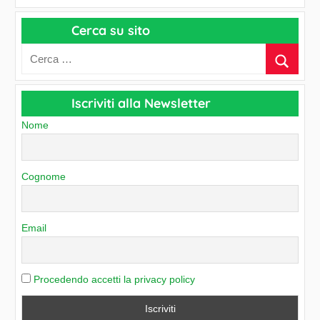
a
r
p
Cerca su sito
c
e
h
r
i
C
v
a
Iscriviti alla Newsletter
i
t
o
Nome
e
g
o
Cognome
r
i
e
Email
Procedendo accetti la privacy policy