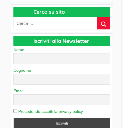
a
r
p
Cerca su sito
c
e
h
r
i
C
v
a
Iscriviti alla Newsletter
i
t
o
Nome
e
g
o
Cognome
r
i
e
Email
Procedendo accetti la privacy policy