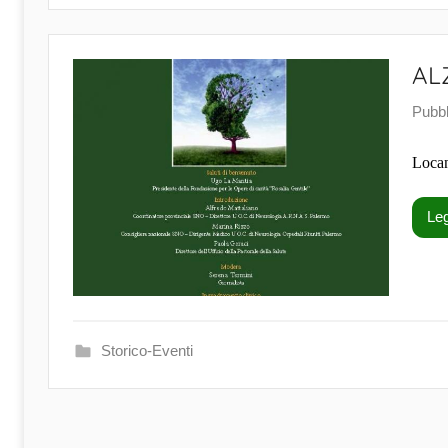
AL
Pubbl
Loca
Leg
Storico-Eventi