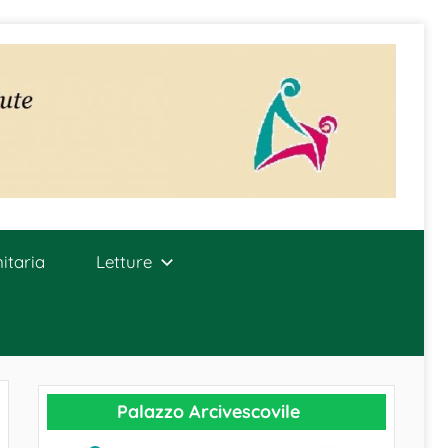
itaria
Letture
Palazzo Arcivescovile