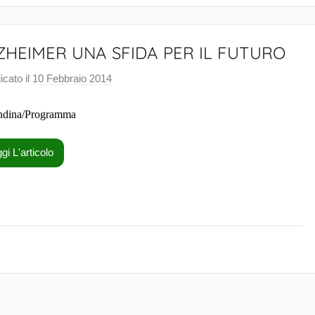
ZHEIMER UNA SFIDA PER IL FUTURO
icato il
10 Febbraio 2014
d
i
ndina/Programma
F
r
a
gi L'articolo
n
c
e
s
c
o
C
a