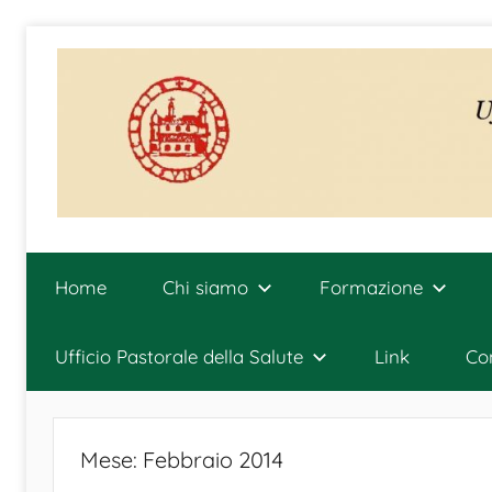
Salta
al
contenuto
Ufficio
Diocesano
Home
Chi siamo
Formazione
per
la
Pastorale
Ufficio Pastorale della Salute
Link
Con
della
Salute
Mese:
Febbraio 2014