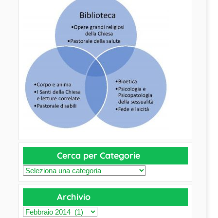
Cerca per Categorie
C
e
Archivio
r
c
A