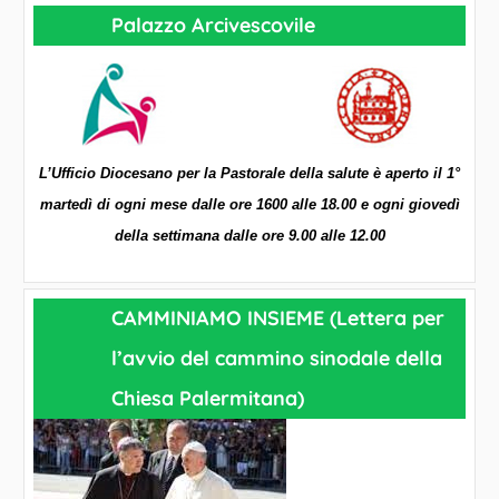
c
Palazzo Arcivescovile
o
C
a
n
d
L’Ufficio Diocesano per la Pastorale della salute è aperto il 1°
e
martedì di ogni mese dalle ore 1600 alle 18.00 e ogni giovedì
l
della settimana dalle ore 9.00 alle 12.00
a
CAMMINIAMO INSIEME (Lettera per
l’avvio del cammino sinodale della
Chiesa Palermitana)