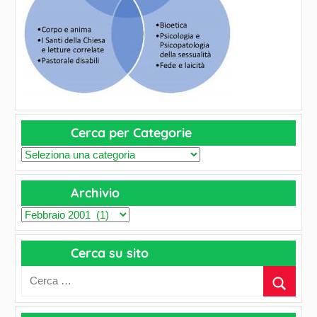
Cerca per Categorie
C
e
Archivio
r
c
A
a
r
p
Cerca su sito
c
e
h
r
i
C
v