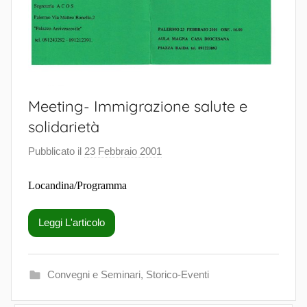
Meeting- Immigrazione salute e
solidarietà
Pubblicato il
23 Febbraio 2001
d
i
Locandina/Programma
F
r
a
Leggi L'articolo
n
c
Convegni e Seminari
,
Storico-Eventi
e
s