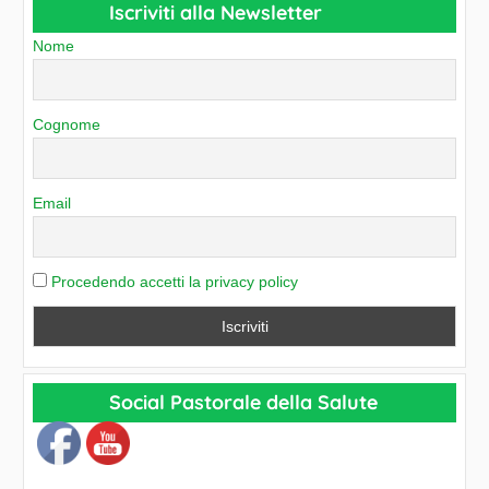
a
Iscriviti alla Newsletter
i
t
o
Nome
e
g
o
Cognome
r
i
e
Email
Procedendo accetti la privacy policy
Social Pastorale della Salute